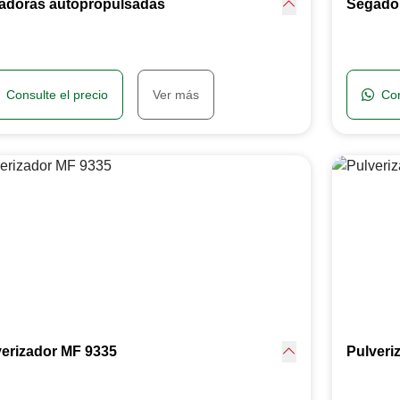
adoras autopropulsadas
Segado
Consulte el precio
Ver más
Con
verizador MF 9335
Pulveri