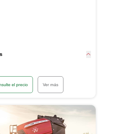
es
sulte el precio
Ver más