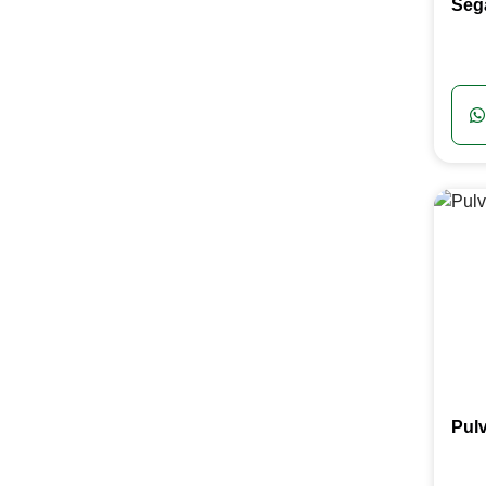
Seg
Pul