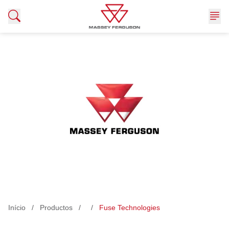
Me
Ir para el contenido
Produtos
Início
/
Productos
/
/
Fuse Technologies